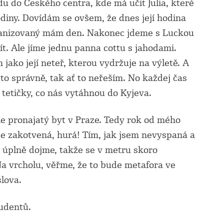
Jdu do Českého centra, kde má učit Julia, které
hodiny. Dovídám se ovšem, že dnes její hodina
organizovaný mám den. Nakonec jdeme s Luckou
ít. Ale jíme jednu panna cottu s jahodami.
ako její neteř, kterou vydržuje na výletě. A
e to správně, tak ať to neřeším. No každej čas
tetičky, co nás vytáhnou do Kyjeva.
e pronajatý byt v Praze. Tedy rok od mého
 zakotvená, hurá! Tím, jak jsem nevyspaná a
 úplně dojme, takže se v metru skoro
Na vrcholu, věřme, že to bude metafora ve
lova.
tudentů.