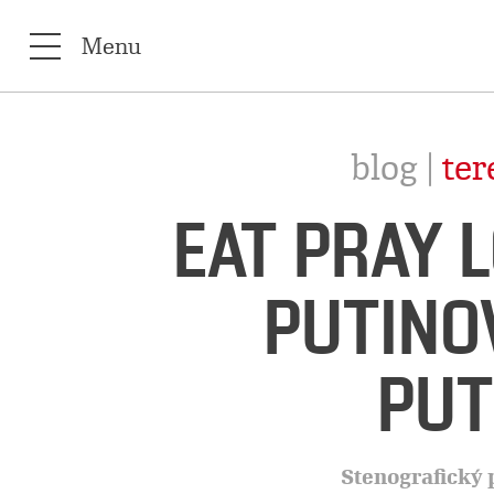
Menu
blog |
te
EAT PRAY L
PUTINO
PUT
Stenografický 