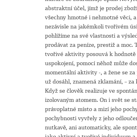
abstraktní účel, jímž je prodej zb
všechny hmotné i nehmotné věci, a 
nezávisle na jakémkoli tvořivém ús
pohlížíme na své vlastnosti a výsle
prodávat za peníze, prestiž a moc.
tvořivé aktivity posouvá k hodnotě
uspokojení, pomocí něhož může dos
momentální aktivity -, a žene se z
už dosáhl, znamená zklamání, – z
Když se člověk realizuje ve spontán
izolovaným atomem. On i svět se st
právoplatné místo a mizí jeho poch
pochybnosti vyvřely z jeho odloučen
nutkavě, ani automaticky, ale spon
jako aktivní a tvořivé individuum a 