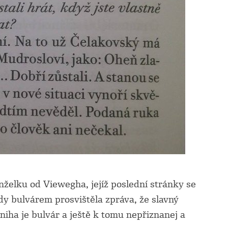
elku od Viewegha, jejíž poslední stránky se
dy bulvárem prosvištěla zpráva, že slavný
kniha je bulvár a ještě k tomu nepřiznanej a