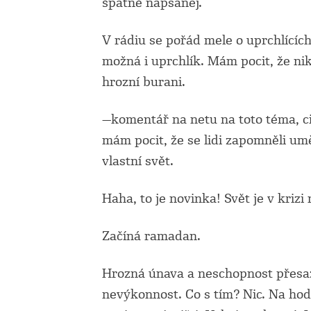
špatně napsanej.
V rádiu se pořád mele o uprchlícíc
možná i uprchlík. Mám pocit, že nik
hrozní burani.
—komentář na netu na toto téma, cit
mám pocit, že se lidi zapomněli um
vlastní svět.
Haha, to je novinka! Svět je v kriz
Začíná ramadan.
Hrozná únava a neschopnost přesa
nevýkonnost. Co s tím? Nic. Na hod