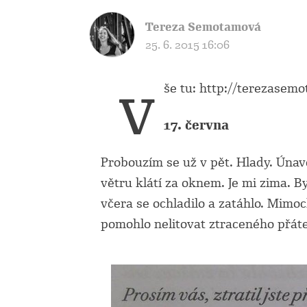
Tereza Semotamová
25. 6. 2015 16:06
v
še tu: http://terezasem
17. června
Probouzím se už v pět. Hlady. Únav
větru klátí za oknem. Je mi zima. B
včera se ochladilo a zatáhlo. Mimoc
pomohlo nelitovat ztraceného přáte