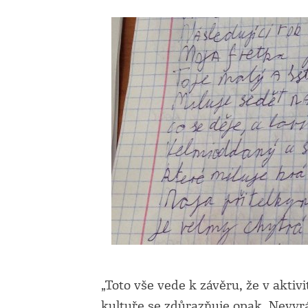
„Toto vše vede k závěru, že v aktivi
kultuře se zdůrazňuje opak. Nevyr