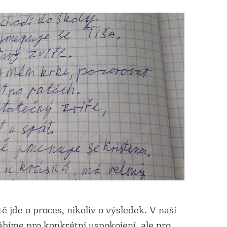
tě jde o proces, nikoliv o výsledek. V naší
ábíme pro konkrétní uspokojení, ale pro