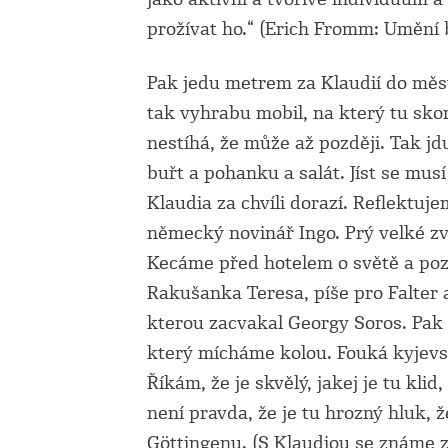
prožívat ho.“ (Erich Fromm: Umění 
Pak jedu metrem za Klaudií do měst
tak vyhrabu mobil, na který tu sko
nestíhá, že může až později. Tak j
buřt a pohanku a salát. Jíst se mus
Klaudia za chvíli dorazí. Reflektuj
německý novinář Ingo. Prý velké zví
Kecáme před hotelem o světě a poz
Rakušanka Teresa, píše pro Falter a
kterou zacvakal Georgy Soros. Pak
který mícháme kolou. Fouká kyjevs
Říkám, že je skvělý, jakej je tu klid
není pravda, že je tu hrozný hluk, ž
Göttingenu. (S Klaudiou se známe z