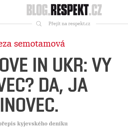
Respekt
Přejít na respekt.cz
Vyhledávání
reza semotamová
OVE IN UKR: VY
VEC? DA, JA
INOVEC.
přepis kyjevského deníku