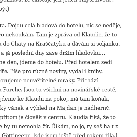
být)
a. Dojdu celá hladová do hotelu, nic se neděje,
ro nekoukám. Tam je zpráva od Klaudie, že to
du do Chaty na Kraščatyku a dávám si soljanku,
í a já poslední dny zase držím hladovku…
eme den, jdeme do hotelu. Před hotelem sedí
ře. Píše pro různé noviny, vydal i knihy.
orujeme neuvěřitelné mraky. Přichází
 Furche. Jsou tu všichni na novinářské cestě,
 jdeme ke Klaudii na pokoj, má tam koňak,
ký vánek a výhled na Majdan je nádherný.
, přitom je člověk v centru. Klaudia říká, že to
e by tu nemohla žít. Říkám, no jo, ty seš halt z
 Göttingenu, kde jsem ještě před rokem žila.)