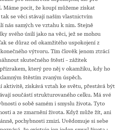
oží. Máme pocit, že koupí můžeme získat
tak se věci stávají naším vlastnictvím
ilí nás samých ve vztahu k nim. Stejně
dky svého úsilí jako na věci, jež se mohou
 Tak se důraz od okamžitého uspokojení z
 konečného výtvoru. Tím člověk jenom ztrácí
áhnout skutečného štěstí – zážitek
a přízrakem, který pro něj v okamžiku, kdy ho
a klamným štěstím zvaným úspěch.
í aktivitě, získává vztah ke světu, přestává být
ávají součástí strukturovaného celku. Má své
ybnosti o sobě samém i smyslu života. Tyto
osti a ze zmarnění života. Když může žít, ani
tánně, pochybnosti zmizí. Uvědomuje si sebe
poznává, že existuje jen jeden smysl života :