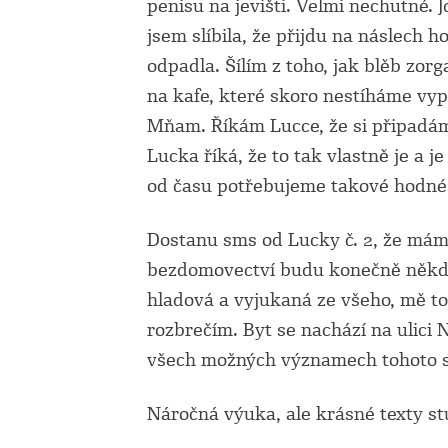
penisu na jevišti. Velmi nechutné. 
jsem slíbila, že přijdu na náslech 
odpadla. Šílím z toho, jak blěb z
na kafe, které skoro nestíháme vyp
Mňam. Říkám Lucce, že si připadám j
Lucka říká, že to tak vlastně je a j
od času potřebujeme takové hodné 
Dostanu sms od Lucky č. 2, že mám
bezdomovectví budu konečně někde
hladová a vyjukaná ze všeho, mě to
rozbrečím. Byt se nachází na ulici 
všech možných významech tohoto s
Náročná výuka, ale krásné texty s