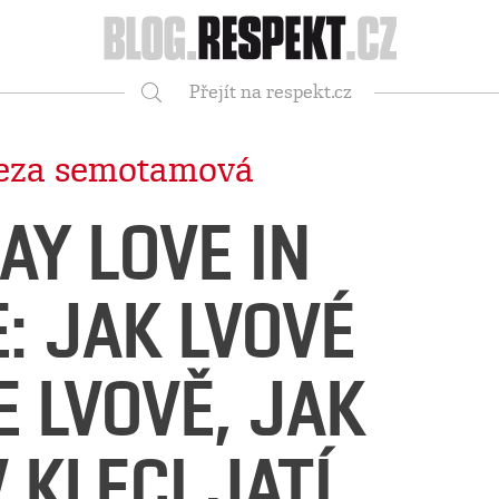
Respekt
Přejít na respekt.cz
Vyhledávání
reza semotamová
AY LOVE IN
: JAK LVOVÉ
E LVOVĚ, JAK
 KLECI JATÍ