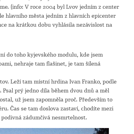
e. (info: V roce 2004 byl Lvov jedním z center
le hlavního města jedním z hlavních epicenter
ce na krátkou dobu vyhlásila nezávislost na
ení do toho kyjevského modulu, kde jsem
mi, nehraje tam flašinet, je tam šílená
tov. Leží tam místní hrdina Ivan Franko, podle
. Psal prý jedno díla během dvou dnů a měl
ostal, už jsem zapomněla proč. Především to
u. Čas se tam doslova zastaví, chodíte mezi
í podivná zádumčivá nesmrtelnost.