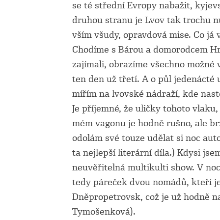
se té střední Evropy nabažit, kyjev
druhou stranu je Lvov tak trochu n
vším všudy, opravdová mise. Co já 
Chodíme s Bárou a domorodcem Hri
zajímali, obrazíme všechno možné vč
ten den už třetí. A o půl jedenácté
mířím na lvovské nádraží, kde nasto
Je příjemné, že uličky tohoto vlak
mém vagonu je hodně rušno, ale br
odolám své touze udělat si noc auto
ta nejlepší literární díla.) Kdysi 
neuvěřitelná multikulti show. V noci
tedy páreček dvou nomádů, kteří j
Dněpropetrovsk, což je už hodně na
Tymošenková).