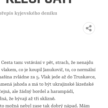
přepis kyjevského deníku
. Cesta tam: vstávání v pět, strach, že nenajdu
lakem, co je koupil Janukovič, to, co normální
mašina zvládne za 5. Vlak jede až do Truskavce,
znamená jahoda a má to být ukrajinské lázeňské
ejná, ale žádný bordel a harampádí,
á, že bývají až tři sklizně.
že to možná nebyl zase tak dobrý nápad. Mám