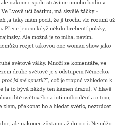
 ale nakonec spolu strávíme mnoho hodin v
. Ve Lvově učí češtinu, má skvělé žáčky –
veň ,a taky mám pocit, že jí trochu víc rozumí už
ka. Přece jenom když někdo brebentí polsky,
rajinsky. Ale možná je to mlha, nevím.
 nemůžu rozjet takovou one woman show jako
ruhé světové války. Množí se komentáře, ve
tězem druhé světové je s odstupem Německo.
,
proč jsi mě opustil
?“, což je trapné vzhledem k
je (a to bývá někdy ten kámen úrazu). V hlavě
bsurditě světového a intimního dění a o tom,
se zlem, překonat ho a hledat světlo, neztrácet
edne, ale nakonec zůstanu až do noci. Nemůžu