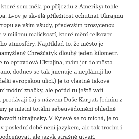
y, které sem měla po příjezdu z Ameriky: tohle
pa. Lvov je skvělá příležitost ochutnat Ukrajinu
Evropu se vším všudy, především prosycenou
 v milionu maličkostí, které mění celkovou
ho atmosféry. Například to, že město je
amyšlený Chreščatyk dlouhý jeden kilometr.
o je to opravdová Ukrajina, mám jet do města
ano, dodnes se tak jmenuje a neplánují ho
elší evropskou ulicí.) Je to vlastně takové
í módní značky, ale pořád tu ještě vaří
u prodávají čaj s názvem Duše Karpat. Jedním z
iny je místní totální sebeuvědomění ohledně
hovoří ukrajinsky. V Kyjevě se to míchá, je to
 v poslední době není jazykem, ale tak trochu i
dceňovat, ale jazyk strašně utváří