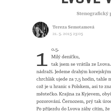
Stenografický 
Tereza Semotamová
21. 5. 2015 23:05
1
0.5.
Milý deníčku,
tak jsem se vrátila ze Lvova
nádraží. Jedeme drahým korejským v
chrchlák ujede za 7,5 hodin, tahle 
což je u hranic s Polskem, asi to 
městečko. Krajina za Kyjevem, obyč
pozorování. Černozem, prý tak úrodn
Po příjezdu do Lvova záhy cítím, 