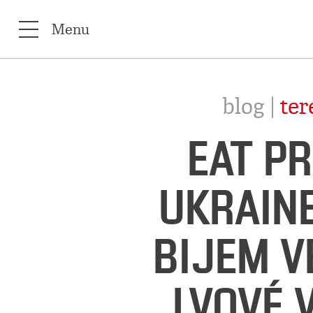
Menu
blog |
te
EAT PR
UKRAINE
BIJEM V
LVOVÉ V