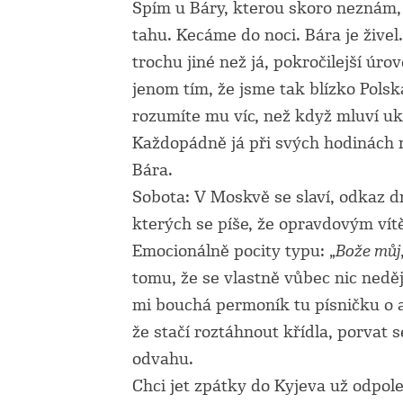
Spím u Báry, kterou skoro neznám,
tahu. Kecáme do noci. Bára je živel
trochu jiné než já, pokročilejší úro
jenom tím, že jsme tak blízko Pols
rozumíte mu víc, než když mluví uk
Každopádně já při svých hodinách
Bára.
Sobota: V Moskvě se slaví, odkaz d
kterých se píše, že opravdovým ví
Emocionálně pocity typu: „
Bože můj
tomu, že se vlastně vůbec nic nedě
mi bouchá permoník tu písničku o a
že stačí roztáhnout křídla, porvat 
odvahu.
Chci jet zpátky do Kyjeva už odpol