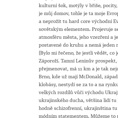
kulturní šok, motýly v břiše, pocit
je můj domov, tohle je ta moje Evro
a neprožít tu hard core východní 
sovětským elementem. Projevuje se
atmosféru města, jeho vzezření a je
postavené do kruhu a nemá jeden n
(Bylo mi řečeno, že jestli vědět, c
Záporoží. Tamní Leninův prospekt, 
přejmenovat, má 11 km a je tak nejd
Brno, kde už mají McDonald, západn
klobásy, nestydí se za to a na rynk
velkých rozdílů vůči východu Ukraj
ukrajinského ducha, většina lidí tu 
hodně schizofrenní, ukrajinština tu
módním statementem. Můžeme to po