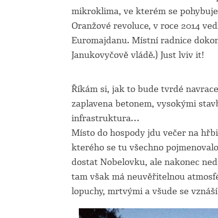
mikroklima, ve kterém se pohybujem
Oranžové revoluce, v roce 2014 ved
Euromajdanu. Místní radnice dokon
Janukovyčově vládě.) Just lviv it!
Říkám si, jak to bude tvrdé navrac
zaplavena betonem, vysokými stavba
infrastruktura…
Místo do hospody jdu večer na hřbi
kterého se tu všechno pojmenovalo
dostat Nobelovku, ale nakonec ned
tam však má neuvěřitelnou atmosfér
lopuchy, mrtvými a všude se vznáš