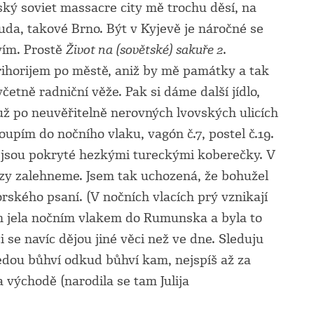
ský soviet massacre city mě trochu děsí, na
uda, takové Brno. Být v Kyjevě je náročné se
vím. Prostě
Život na (sovětské) sakuře 2
.
horijem po městě, aniž by mě památky a tak
etně radniční věže. Pak si dáme další jídlo,
 už po neuvěřitelně nerovných lvovských ulicích
upím do nočního vlaku, vagón č.7, postel č.19.
u, jsou pokryté hezkými tureckými koberečky. V
zy zalehneme. Jsem tak uchozená, že bohužel
rského psaní. (V nočních vlacích prý vznikají
jsem jela nočním vlakem do Rumunska a byla to
 se navíc dějou jiné věci než ve dne. Sleduju
edou bůhví odkud bůhví kam, nejspíš až za
 východě (narodila se tam Julija