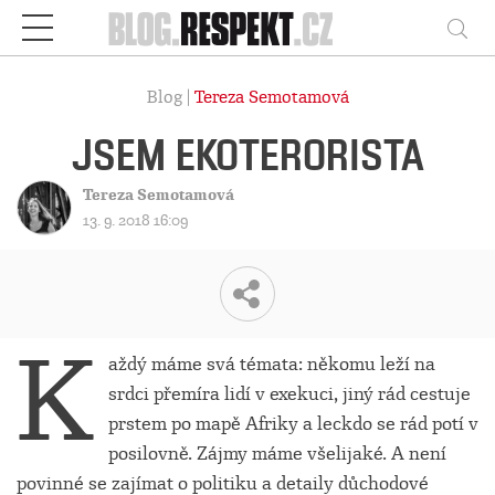
Respekt
Vy
Blog |
Tereza Semotamová
JSEM EKOTERORISTA
Tereza Semotamová
13. 9. 2018 16:09
K
aždý máme svá témata: někomu leží na
srdci přemíra lidí v exekuci, jiný rád cestuje
prstem po mapě Afriky a leckdo se rád potí v
posilovně. Zájmy máme všelijaké. A není
povinné se zajímat o politiku a detaily důchodové