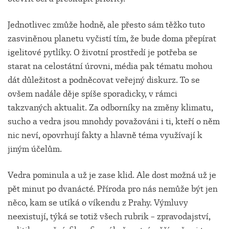
Jednotlivec zmůže hodně, ale přesto sám těžko tuto
zasviněnou planetu vyčistí tím, že bude doma přepírat
igelitové pytlíky. O životní prostředí je potřeba se
starat na celostátní úrovni, média pak tématu mohou
dát důležitost a podněcovat veřejný diskurz. To se
ovšem nadále děje spíše sporadicky, v rámci
takzvaných aktualit. Za odborníky na změny klimatu,
sucho a vedra jsou mnohdy považováni i ti, kteří o něm
nic neví, opovrhují fakty a hlavně téma využívají k
jiným účelům.
Vedra pominula a už je zase klid. Ale dost možná už je
pět minut po dvanácté. Příroda pro nás nemůže být jen
něco, kam se utíká o víkendu z Prahy. Výmluvy
neexistují, týká se totiž všech rubrik – zpravodajství,