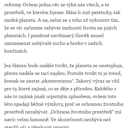
reformy. Ovšem jedna věc se týká nás všech, a to
prostředí, ve kterém žijeme. Mám-li znít pateticky, tak
modrá planeta. A ne, nelze se z toho už vykroutit tím,
že se víc začneme zabývat možností života na jiných
planetách. I poměrně nevšímavý člověk musel
zaznamenat nebývalé sucho a horko v našich
končinách.
Jen blázen bude nadále tvrdit, že planeta se neotepluje,
přesto nadále se tací najdou. Protože tvrdit to je trend,
kterak se nestat „ekoteroristou“. Takový výraz se vžil
pro ty, které zajímá, co se děje s přírodou. Každého z
nás to zajímá jinak urputným způsobem, ovšem toto
léto opadají běžné výmluvy, proč se ochranou životního
prostředí nezabývat. „Ochrana životního prostředí“ zní
navíc velmi honosně. Ve skutečnosti nezbývá než
otevřít oči a přeskupit priority.