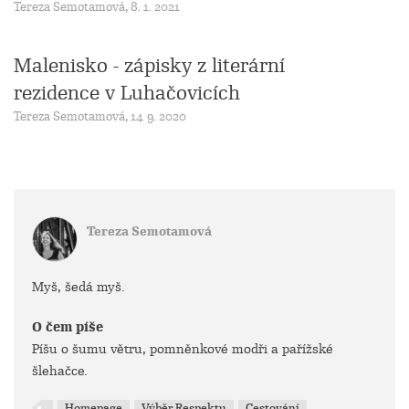
Tereza Semotamová, 8. 1. 2021
Malenisko - zápisky z literární
rezidence v Luhačovicích
Tereza Semotamová, 14. 9. 2020
Tereza Semotamová
Myš, šedá myš.
O čem píše
Píšu o šumu větru, pomněnkové modři a pařížské
šlehačce.
Homepage
Výběr Respektu
Cestování