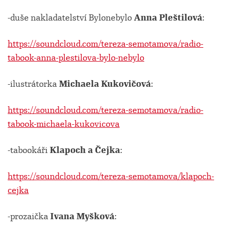
-duše nakladatelství Bylonebylo
Anna Pleštilová
:
https://soundcloud.com/tereza-semotamova/radio-
tabook-anna-plestilova-bylo-nebylo
-ilustrátorka
Michaela Kukovičová
:
https://soundcloud.com/tereza-semotamova/radio-
tabook-michaela-kukovicova
-tabookáři
Klapoch a Čejka
:
https://soundcloud.com/tereza-semotamova/klapoch-
cejka
-prozaička
Ivana Myšková
: