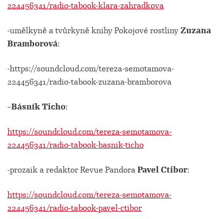
224456341/radio-tabook-klara-zahradkova
-umělkyně a tvůrkyně knihy Pokojové rostliny
Zuzana
Bramborová
:
-https://soundcloud.com/tereza-semotamova-
224456341/radio-tabook-zuzana-bramborova
–
Básník Ticho
:
https://soundcloud.com/tereza-semotamova-
224456341/radio-tabook-basnik-ticho
-prozaik a redaktor Revue Pandora
Pavel Ctibor
:
https://soundcloud.com/tereza-semotamova-
224456341/radio-tabook-pavel-ctibor