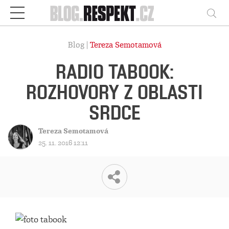
Respekt
Vy
Blog |
Tereza Semotamová
RADIO TABOOK:
ROZHOVORY Z OBLASTI
SRDCE
Tereza Semotamová
25. 11. 2016 12:11