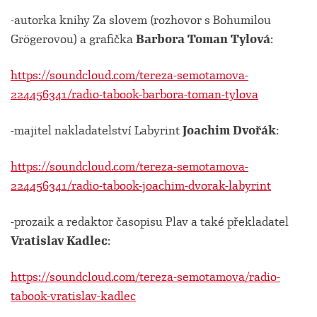
-autorka knihy Za slovem (rozhovor s Bohumilou
Grögerovou) a grafička
Barbora Toman Tylová
:
https://soundcloud.com/tereza-semotamova-
224456341/radio-tabook-barbora-toman-tylova
-majitel nakladatelství Labyrint
Joachim Dvořák
:
https://soundcloud.com/tereza-semotamova-
224456341/radio-tabook-joachim-dvorak-labyrint
-prozaik a redaktor časopisu Plav a také překladatel
Vratislav Kadlec
:
https://soundcloud.com/tereza-semotamova/radio-
tabook-vratislav-kadlec