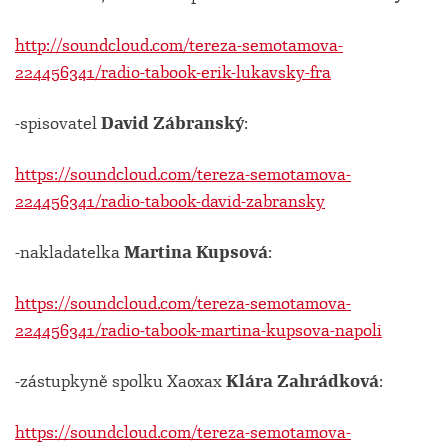
http://soundcloud.com/tereza-semotamova-
224456341/radio-tabook-erik-lukavsky-fra
-spisovatel
David Zábranský
:
https://soundcloud.com/tereza-semotamova-
224456341/radio-tabook-david-zabransky
-nakladatelka
Martina Kupsová
:
https://soundcloud.com/tereza-semotamova-
224456341/radio-tabook-martina-kupsova-napoli
-zástupkyně spolku Xaoxax
Klára Zahrádková
:
https://soundcloud.com/tereza-semotamova-