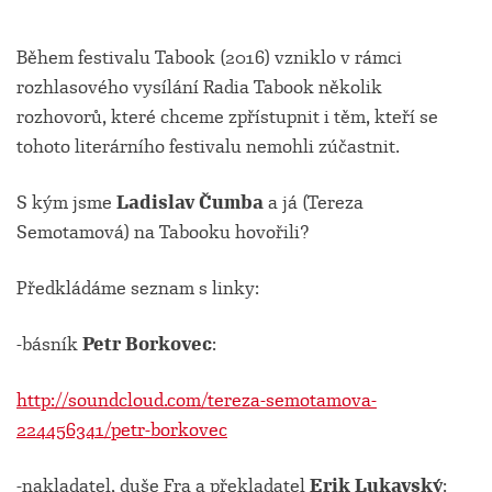
Během festivalu Tabook (2016) vzniklo v rámci
rozhlasového vysílání Radia Tabook několik
rozhovorů, které chceme zpřístupnit i těm, kteří se
tohoto literárního festivalu nemohli zúčastnit.
S kým jsme
Ladislav Čumba
a já (Tereza
Semotamová) na Tabooku hovořili?
Předkládáme seznam s linky:
-básník
Petr Borkovec
:
http://soundcloud.com/tereza-semotamova-
224456341/petr-borkovec
-nakladatel, duše Fra a překladatel
Erik Lukavský
: