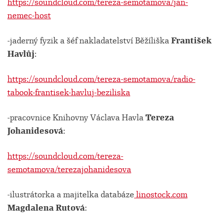
https://soundcloud.com/tereza-semotamova/jan-
nemec-host
-jaderný fyzik a šéf nakladatelství Běžíliška
František
Havlůj
:
https://soundcloud.com/tereza-semotamova/radio-
tabook-frantisek-havluj-beziliska
-pracovnice Knihovny Václava Havla
Tereza
Johanidesová
:
https://soundcloud.com/tereza-
semotamova/terezajohanidesova
-ilustrátorka a majitelka databáze
linostock.com
Magdalena Rutová
: