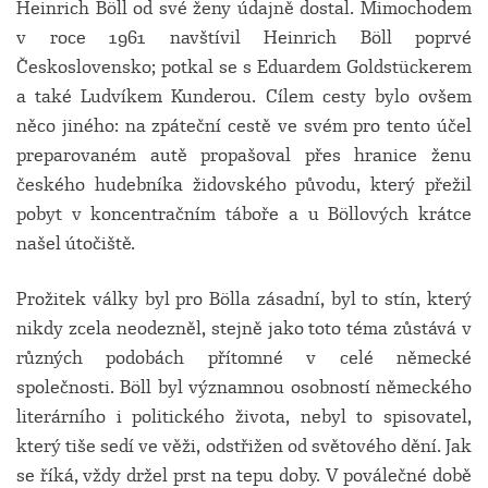
Heinrich Böll od své ženy údajně dostal. Mimochodem
v roce 1961 navštívil Heinrich Böll poprvé
Československo; potkal se s Eduardem Goldstückerem
a také Ludvíkem Kunderou. Cílem cesty bylo ovšem
něco jiného: na zpáteční cestě ve svém pro tento účel
preparovaném autě propašoval přes hranice ženu
českého hudebníka židovského původu, který přežil
pobyt v koncentračním táboře a u Böllových krátce
našel útočiště.
Prožitek války byl pro Bölla zásadní, byl to stín, který
nikdy zcela neodezněl, stejně jako toto téma zůstává v
různých podobách přítomné v celé německé
společnosti. Böll byl významnou osobností německého
literárního i politického života, nebyl to spisovatel,
který tiše sedí ve věži, odstřižen od světového dění. Jak
se říká, vždy držel prst na tepu doby. V poválečné době