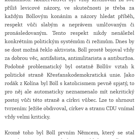
příliš levicové názory, ve skutečnosti je třeba za
každým Böllovým konáním a názory hledat příběh,
respekt vůči slabým a neprávem umlčovaným či
pronásledovaným. Tento respekt nikdy nenáležel
konkrétním politickým systémům či režimům. Dnes by
se dost možná řeklo aktivista. Böll prostě bojoval vždy
za dobrou věc, antifašista, antimilitarista a antiburžoa.
Podobně problematický byl ostatně Böllův vztah k
politické straně Křesťanskodemokratická unie. Jako
rodák z Kolína byl Böll s katolicismem pevně spjatý, to
pro něj ale automaticky neznamenalo mít nekritický
postoj vůči této straně a církvi vůbec. Lze to shrnout
tvrzením: Ježíše obdivoval, církev a stranu CDU vnímal
vždy velmi kriticky.
Kromě toho byl Böll prvním Němcem, který se stal