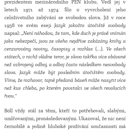
prezidentem mezinárodního PEN klubu. Vedl jej v
letech 1971 až 1974. Šlo o vyvrcholení jeho
celoživotního zabývání se svobodou slova. Již v roce
1958 ve svém eseji
Jazyk jakožto útočiště svobody
napsal:
„
Není náhodou, že tam, kde duch je právě vnímán
jako nebezpečí, jsou ze všeho nejdříve zakázány knihy a
cenzurovány noviny, časopisy a rozhlas
(…)
. Ve všech
státech, v nichž vládne teror, je slovo takřka více obávané
než ozbrojený odboj, a odboj často následkem nesvobody
slova. Jazyk může být posledním útočištěm svobody.
Víme, že rozhovor, tajně předaná báseň může nasytit více
než kus chleba, po kterém povstalci ve všech revolucích
řvou.“
Böll vždy stál za těmi, kteří to potřebovali, slabými,
umlčovanými, pronásledovanými. Ukazoval, že nic není
černobílé a jedině hluboké prožívání současnosti má