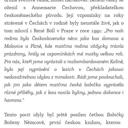
oženil s Annemarie Čechovou, překladatelkou
českoněmeckého původu. Její vzpomínky na roky
strávené v Čechách v rodině byly neustále živé, jak o
tom mluvil i René Böll v Praze v roce 1991:
„Pro naši
rodinu bylo Československo něco jako kus domova a
Malovice u Plzně, kde matčina rodina vždycky trávila
prázdniny, hrály ve vzpomínkách mé matky velkou roli.
Pro nás, kteří jsme vyrůstali v rozbombardovaném Kolíně,
bylo její vyprávění o lesích v Čechách jakousi
nedosažitelnou idylou z minulosti. Rádi jsme poslouchali,
jak jim jako dětem matčina česká babička vyprávěla
různé příběhy, jak z lesa nosila byliny, jednou dokonce i
havrana.“
Tento pocit idyly byl ještě posílen četbou
Babičky
Boženy Němcové, první českou knihou, kterou