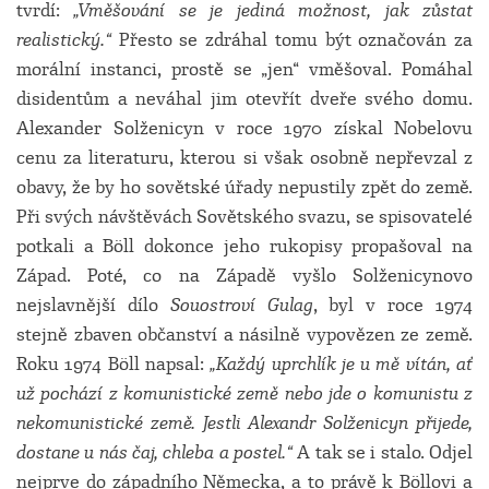
tvrdí:
„Vměšování se je jediná možnost, jak zůstat
realistický.“
Přesto se zdráhal tomu být označován za
morální instanci, prostě se „jen“ vměšoval. Pomáhal
disidentům a neváhal jim otevřít dveře svého domu.
Alexander Solženicyn v roce 1970 získal Nobelovu
cenu za literaturu, kterou si však osobně nepřevzal z
obavy, že by ho sovětské úřady nepustily zpět do země.
Při svých návštěvách Sovětského svazu, se spisovatelé
potkali a Böll dokonce jeho rukopisy propašoval na
Západ. Poté, co na Západě vyšlo Solženicynovo
nejslavnější dílo
Souostroví Gulag
, byl v roce 1974
stejně zbaven občanství a násilně vypovězen ze země.
Roku 1974 Böll napsal:
„Každý uprchlík je u mě vítán, ať
už pochází z komunistické země nebo jde o komunistu z
nekomunistické země. Jestli Alexandr Solženicyn přijede,
dostane u nás čaj, chleba a postel.“
A tak se i stalo. Odjel
nejprve do západního Německa, a to právě k Böllovi a