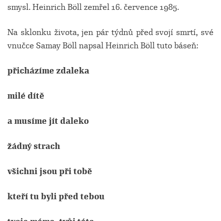
smysl. Heinrich Böll zemřel
16. července 1985.
Na sklonku života, jen pár týdnů před svojí smrtí, své
vnučce Samay Böll napsal Heinrich Böll tuto báseň:
přicházíme zdaleka
milé dítě
a musíme jít daleko
žádný strach
všichni jsou při tobě
kteří tu byli před tebou