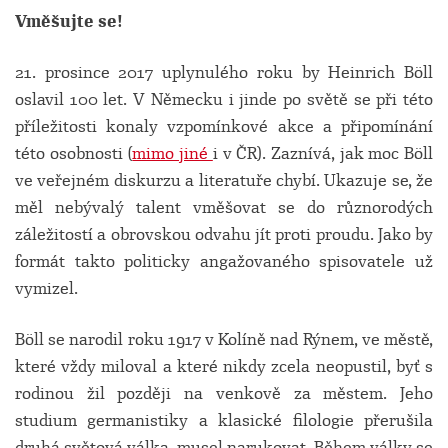
Vměšujte se!
21. prosince
2017
uplynulého roku by Heinrich Böll
oslavil 100 let. V N
ěmecku i jinde po světě se při této
příležitosti konaly vzpomínkové akce a připomínání
této osobnosti (
mimo jiné
i v ČR). Zaznívá, jak moc Böll
ve veřejném diskurzu a literatuře chybí. Ukazuje se, že
měl nebývalý talent vměšovat se do různorodých
záležitostí a obrovskou odvahu jít proti proudu. Jako by
formát takto politicky angažovaného spisovatele už
vymizel.
Böll se narodil roku 1917 v Kolíně nad Rýnem, ve městě,
které vždy miloval a které nikdy zcela neopustil, byť s
rodinou žil později na venkově za městem. Jeho
studium germanistiky a klasické filologie přerušila
druhá světová válka, musel narukovat. Během války se