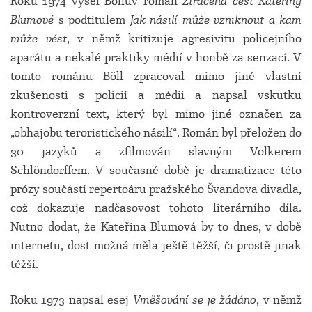
Roku 1974 vyšel Böllův román
Ztracená čest Kateřiny
Blumové
s podtitulem
Jak násilí může vzniknout a kam
může vést
, v němž kritizuje agresivitu policejního
aparátu a nekalé praktiky médií v honbě za senzací. V
tomto románu Böll zpracoval mimo jiné vlastní
zkušenosti s policií a médii a napsal vskutku
kontroverzní text, který byl mimo jiné označen za
„obhajobu teroristického násilí“. Román byl přeložen do
30 jazyků a zfilmován slavným Volkerem
Schlöndorffem. V současné době je dramatizace této
prózy součástí repertoáru pražského Švandova divadla,
což dokazuje nadčasovost tohoto literárního díla.
Nutno dodat, že Kateřina Blumová by to dnes, v době
internetu, dost možná měla ještě těžší, či prostě jinak
těžší.
Roku 1973 napsal esej
Vměšování se je žádáno
, v němž