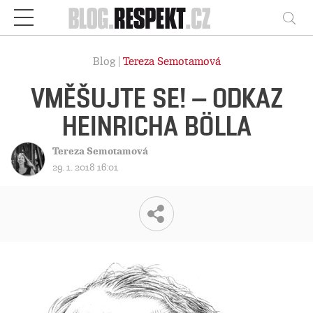
Respekt
Vy
Blog |
Tereza Semotamová
VMĚŠUJTE SE! – ODKAZ
HEINRICHA BÖLLA
Tereza Semotamová
29. 1. 2018 16:01