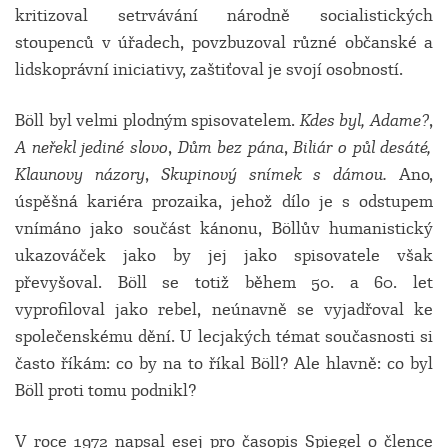
kritizoval setrvávání národně socialistických
stoupenců v úřadech, povzbuzoval různé občanské a
lidskoprávní iniciativy, zaštiťoval je svojí osobností.
Böll byl velmi plodným spisovatelem.
Kdes byl, Adame?
,
A neřekl jediné slovo
,
Dům bez pána
,
Biliár o půl desáté,
Klaunovy názory
,
Skupinový snímek s dámou.
Ano,
úspěšná kariéra prozaika, jehož dílo je s odstupem
vnímáno jako součást kánonu, Böllův humanistický
ukazováček jako by jej jako spisovatele však
převyšoval. Böll se totiž během 50. a 60. let
vyprofiloval jako rebel, neúnavně se vyjadřoval ke
společenskému dění. U lecjakých témat současnosti si
často říkám: co by na to říkal Böll? Ale hlavně: co byl
Böll proti tomu podnikl?
V roce 1972 napsal esej pro časopis Spiegel o člence