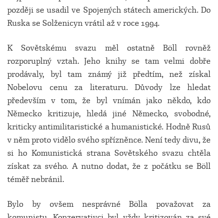
později se usadil ve Spojených státech amerických. Do
Ruska se Solženicyn vrátil až v roce 1994.
K Sovětskému svazu měl ostatně Böll rovněž
rozporuplný vztah. Jeho knihy se tam velmi dobře
prodávaly, byl tam známý již předtím, než získal
Nobelovu cenu za literaturu. Důvody lze hledat
především v tom, že byl vnímán jako někdo, kdo
Německo kritizuje, hledá jiné Německo, svobodné,
kriticky antimilitaristické a humanistické. Hodně Rusů
v něm proto vidělo svého spřízněnce. Není tedy divu, že
si ho Komunistická strana Sovětského svazu chtěla
získat za svého. A nutno dodat, že z počátku se Böll
téměř nebránil.
Bylo by
ovšem
nesprávné Bölla považovat za
komunistu. Konzervativci byl vždy kritizován za své