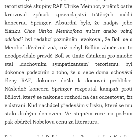
teroristické skupiny RAF Ulrike Meinhof, v němž ostře
kritizoval způsob zpravodajství tištěných médií
koncernu Springer. Absurdní bylo, že nadpis jeho
článku
Chce Ulrika
Meinhofová
milost
anebo volný
odchod?
byl redakcí pozměněn, evokoval, že Böll se s
Meinhof důvěrně zná, což nebyl Böllův záměr ani to
neodpovídalo pravdě. Böll se tímto článkem pro mnohé
stal „duchovním sympatizantem“ terorismu, byl
dokonce podezírán z toho, že u sebe doma schovává
členy RAF, dokonce došlo k domovní prohlídce.
Následně koncern Springer rozpoutal kampaň proti
Böllovi, který se nakonec rozhodl na čas odcestovat, žít
v ústraní. Klid nacházel především v Irsku, které se mu
stalo druhým domovem. Ve stejném roce na podzim
pak obdržel Nobelovu cenu za literaturu.