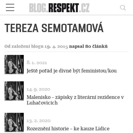
Respekt
Vy
TEREZA SEMOTAMOVÁ
Od založení blogu 19. 4. 2015
napsal 80 článků
8. 1. 2021
Ještě pořád je divné být feministou/kou
14. 9. 2020
Malenisko – zápisky z literární rezidence v
Luhačovicích
13. 2. 2020
Rozeznění historie – ke kauze Lidice